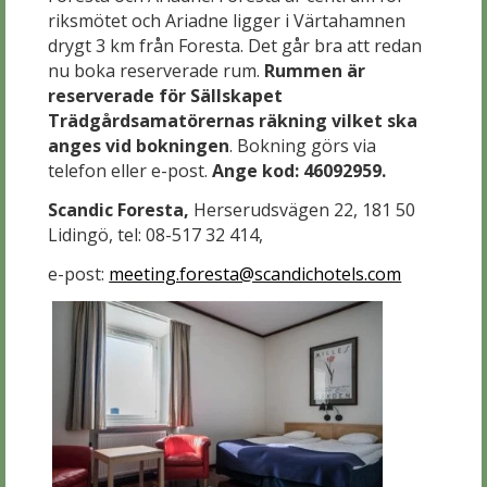
riksmötet och Ariadne ligger i Värtahamnen
drygt 3 km från Foresta. Det går bra att redan
nu boka reserverade rum.
Rummen är
reserverade för Sällskapet
Trädgårdsamatörernas räkning vilket ska
anges vid bokningen
. Bokning görs via
telefon eller e-post.
Ange kod: 46092959.
Scandic Foresta,
Herserudsvägen 22, 181 50
Lidingö, tel: 08-517 32 414,
e-post:
meeting.foresta@scandichotels.com