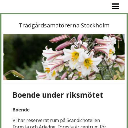
VÄLKOMMEN!
PROGRAM
Trädgårdsamatörerna Stockholm
MEDLEM
OM OSS
BIBLIOTEK
TRÄDGÅRDAR
KONTAKT
LÄNKAR
Boende under riksmötet
Boende
Vi har reserverat rum på Scandichotellen
Foresta och Ariadne. Foresta är centrum för