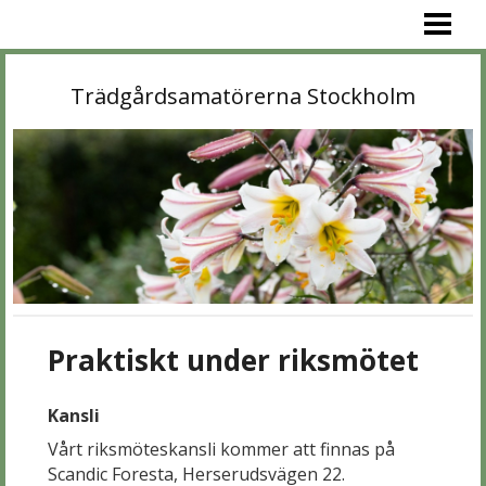
VÄLKOMMEN!
PROGRAM
Trädgårdsamatörerna Stockholm
MEDLEM
OM OSS
BIBLIOTEK
TRÄDGÅRDAR
KONTAKT
LÄNKAR
Praktiskt under riksmötet
Kansli
Vårt riksmöteskansli kommer att finnas på
Scandic Foresta, Herserudsvägen 22.