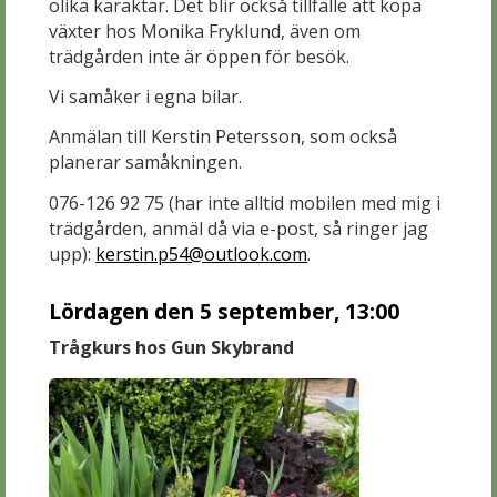
olika karaktär. Det blir också tillfälle att köpa
växter hos Monika Fryklund, även om
trädgården inte är öppen för besök.
Vi samåker i egna bilar.
Anmälan till Kerstin Petersson, som också
planerar samåkningen.
076-126 92 75 (har inte alltid mobilen med mig i
trädgården, anmäl då via e-post, så ringer jag
upp):
kerstin.p54@outlook.com
.
Lördagen den 5 september, 13:00
Trågkurs hos Gun Skybrand