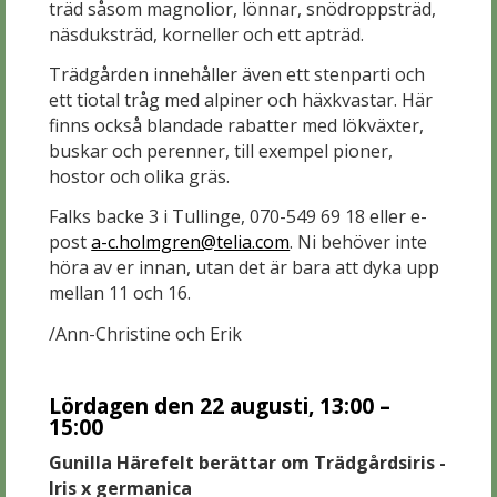
träd såsom magnolior, lönnar, snödroppsträd,
näsduksträd, korneller och ett apträd.
Trädgården innehåller även ett stenparti och
ett tiotal tråg med alpiner och häxkvastar. Här
finns också blandade rabatter med lökväxter,
buskar och perenner, till exempel pioner,
hostor och olika gräs.
Falks backe 3 i Tullinge, 070-549 69 18 eller e-
post
a-c.holmgren@telia.com
. Ni behöver inte
höra av er innan, utan det är bara att dyka upp
mellan 11 och 16.
/Ann-Christine och Erik
Lördagen den 22 augusti, 13:00 –
15:00
Gunilla Härefelt berättar om Trädgårdsiris -
Iris x germanica