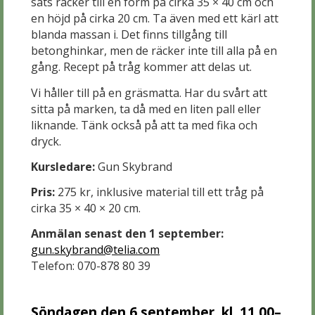
sats räcker till en form på cirka 35 × 40 cm och
en höjd på cirka 20 cm. Ta även med ett kärl att
blanda massan i. Det finns tillgång till
betonghinkar, men de räcker inte till alla på en
gång. Recept på tråg kommer att delas ut.
Vi håller till på en gräsmatta. Har du svårt att
sitta på marken, ta då med en liten pall eller
liknande. Tänk också på att ta med fika och
dryck.
Kursledare:
Gun Skybrand
Pris:
275 kr, inklusive material till ett tråg på
cirka 35 × 40 × 20 cm.
Anmälan senast den 1 september:
gun.skybrand@telia.com
Telefon: 070-878 80 39
Söndagen den 6 september, kl. 11.00–