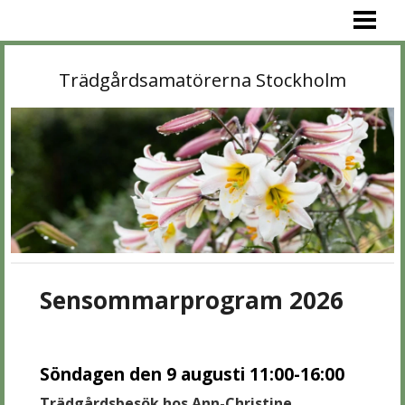
VÄLKOMMEN!
PROGRAM
Trädgårdsamatörerna Stockholm
MEDLEM
OM OSS
BIBLIOTEK
TRÄDGÅRDAR
KONTAKT
LÄNKAR
Sensommarprogram 2026
Söndagen den 9 augusti 11:00-16:00
Trädgårdsbesök hos Ann-Christine