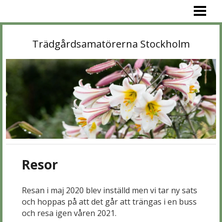
VÄLKOMMEN!
PROGRAM
Trädgårdsamatörerna Stockholm
MEDLEM
OM OSS
BIBLIOTEK
TRÄDGÅRDAR
KONTAKT
LÄNKAR
Resor
Resan i maj 2020 blev inställd men vi tar ny sats
och hoppas på att det går att trängas i en buss
och resa igen våren 2021.